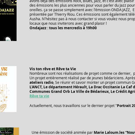
avons déja des émissions Rock, Blues, Jazz, et c'est avec plaisi
des émissions les plus anciennes pour vous parler du Jazz pour
oreilles. ça se passe simplement avec l'émission ONDAJAZZ, 
présentée par Thierry Riou. Ces émissions sont également tél
Ausha. N'hésitez pas à nous contacter si vous voulez nous prop
locaux que nous inviterons avec grand plaisir !
Ondajazz : tous les mercredis à 19h00
Vis ton rêve et Rêve ta Vie
Nombreux sont nos réalisations de projet comme ce dernier,
p
Un projet entièrement réalisé par de jeunes bédariciens. Aprè
ateliers radio
, Se réunir et savoir monter un projet commun Gr
L'ANCT, Le département Hérault, La Drac Occitanie La Caf 
Communes Grand Orb La Ville de Bédarieux, Le Crédit Agr
Rêve ta vie
Actuellement, nous travaillons sur le dernier projet "
Portrait 2
​​​​​Une émission de société animée par
Marie Laloum.les “No