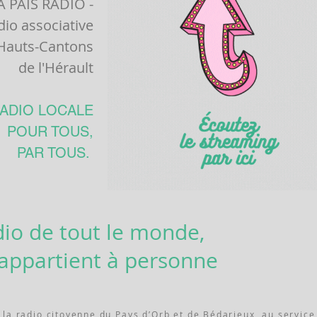
 PAÏS RADIO -
dio associative
Hauts-Cantons
de l'Hérault
ADIO LOCALE
POUR TOUS,
PAR TOUS.
dio de tout le monde,
'appartient à personne
 la radio citoyenne du Pays d’Orb et de Bédarieux, au service