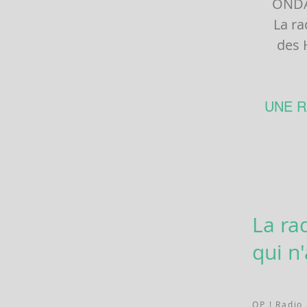
ONDA
La ra
des 
UNE R
La ra
qui n
OP ! Radio