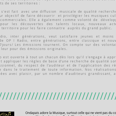
ts de ses territoires :
t s'est fait avec une diffusion musicale de qualité recherch
ur objectif de faire découvrir et privilégier les musiques cul
 commerciales. Elle a également comme volonté de dévelop
 pour les découvertes des talents locaux, nouveaux act
 territoire pour les faire connaitre auprès du grand public.
dio, inter générations, veut satisfaire jeunes et moins 
e OP ! Radio, entre générations, entre classique et nouv
7jours/ Les émissions tournent. On compte sur des volonta
 leur pour des émissions originales.
io est ouverte à tout un chacun dès lors qu’il s’engage à app
et appliquer les règles de base d’une recherche de qualité so
ssionnel, du respect de l’auditeur et de l’application des r
e dans le traitement de toute information. Nos réalisation
tées avec plaisir, par un nombre d’auditeurs grandissant, a
////////////////////////////////
Ondapaïs adore la Musique, surtout celle qui ne vient pas du c