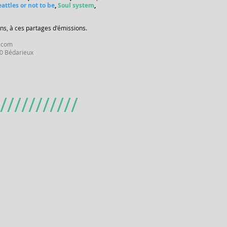
attles or not to be
,
Soul system
,
ons, à ces partages d'émissions.
.com
00 Bédarieux
///////////