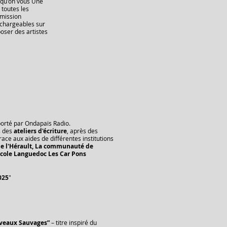
r qu'on vous Une
 toutes les
Emission
échargeables sur
oser des artistes
orté par Ondapaïs Radio.
s des
ateliers d'écriture
, après des
ace aux aides de différentes institutions
de l'Hérault, La communauté de
icole Languedoc Les Car Pons
025
"​
uveaux Sauvages”
– titre inspiré du