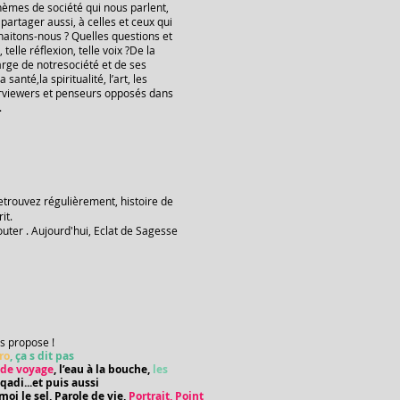
èmes de société qui nous parlent,
 partager aussi, à celles et ceux qui
haitons-nous ? Quelles questions et
elle réflexion, telle voix ?De la
large de notresociété et de ses
 santé,la spiritualité, l’art, les
erviewers et penseurs opposés dans
.
etrouvez régulièrement, histoire de
it.
uter . Aujourd'hui, Eclat de Sagesse
us propose !
ro
, ça s dit pas
t de voyage
, l’eau à la bouche,
les
qadi...et puis aussi
moi le sel, Parole de vie,
Portrait, Point