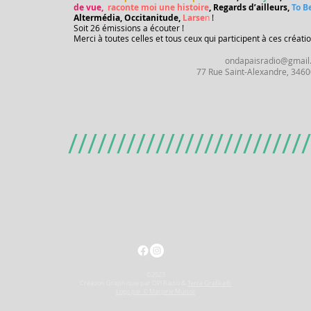
de vue,
raconte moi une histoire
, Regards d’ailleurs,
To Be
Altermédia, Occitanitude,
Larse
n
!
Soit 26 émissions a écouter !
Merci à toutes celles et tous ceux qui participent à ces créati
ondapaisradio@gmail
77 Rue Saint-Alexandre, 346
/////////////////////////
©2023
Création Graphique par OP! Radio &
Terra Grafika®
Logo par © Marjorie Munoz