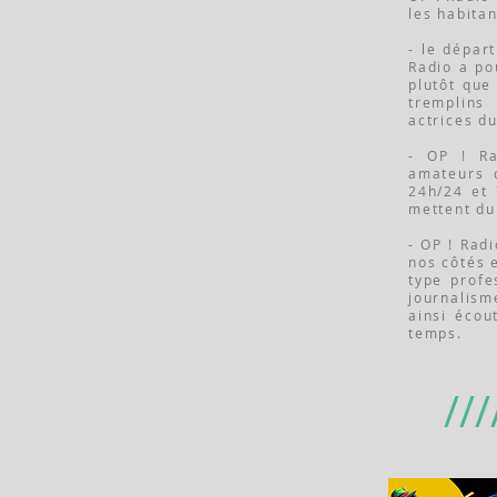
les habitan
- le dépar
Radio a po
plutôt que
tremplins
actrices du
- OP ! Ra
amateurs d
24h/24 et 
mettent du
- OP ! Rad
nos côtés 
type profe
journalism
ainsi écou
temps.
///