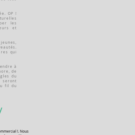
ée. OP !
turelles
per les
eurs et
jeunes,
eautés.
ires qui
rendre à
nore, de
ègles du
s seront
u fil du
/
ommercial !. Nous