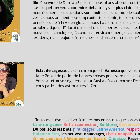
film éponyme de Damián Szifron – nous allons aborder des th
sur lesquels on veut apprendre, débattre, y voir plus clair. Les
nous écoutent. Les questions sont multiples : quel monde sou
vérités nous animent pour emprunter tel chemin, tel parcours, t
pensée locale à la vision globale, nous balaierons le spectre 
problématiques : l’éducation, les droits et libertés, le social et la
nouvelles technologies, l’économie, l’environnement, etc…Int
les idées, mais toujours à la recherche d’un compromis sensé
Eclat de sagesse:
c est la chronique de
Vanessa
que vous r
faire Zen et de parler de bonnes choses pour s'enrichir l'espr
Vous la retrouvez également sur Ausha où vous pouvez l'éco
vous parle....des astronautes !...Zen
- Toujours présents, et voilà toutes nos émissions que l'on vo
La writing zone
,
British connection
,
Bulldozer
,
Carbone zé
Du poil sous les bras,
j’irai digger
,
Latino América
,
l’espri
buissonnières
, les nouveaux sauvages,
Live Ondapaïs,
Oa
On ne vient pas à Bédarieux par hasard
,
Ondajazz
, Passe 