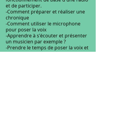
et de participer.
-Comment préparer et réaliser une
chronique
-Comment utiliser le microphone
pour poser la voix
-Apprendre à s'écouter et présenter
un musicien par exemple ?
-Prendre le temps de poser la voix et
de s'enregistrer .
C'est ce qu'aura réalisé le jeune
Erwan pendant cette formation .
La vision d'erwan_20250212T152001.749242_mixage final
Nos voix content
-14:02
©2023